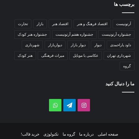
برچسب ها
آرتونیست
اقتصاد فرهنگ و هنر
اقتصاد هنر
بازار
تحارت
جشنواره آرتونیست
جشنواره هفتم آرتونیست
جشنواره هنر کودک
داود یاراحمدی
دیوار
دیوار بازار
دیواربازار
شهرداری
شهرداری تهران
عکاسی با موبایل
میراث فرهنگی
هنر کودک
گروه
ما را دنبال کنید
اینستاگرام
تلگرام
واتس
آپ
صفحه اصلی
درباره ما
گروه ما
تکنولوژی
خرید قالب!