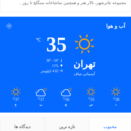
مجموعه‌ تئاترشهر، تالار ‌هنر و همچنین تماشاخانه‌ سنگلج تا روز…
آب و هوا
35
℃
تهران
38º - 34º
11%
4.02 کیلومتر
آسمانی صاف
37
37
36
35
38
℃
℃
℃
℃
℃
د
س
چ
پ
ج
محبوب
تازه ترین
دیدگاه ها