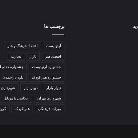
ید
برچسب ها
آرتونیست
اقتصاد فرهنگ و هنر
اقتصاد هنر
بازار
تحارت
جشنواره آرتونیست
جشنواره هفتم آ
جشنواره هنر کودک
داود یاراحمدی
دیوار بازار
دیواربازار
شهرداری
شهرداری تهران
عکاسی با موبایل
میراث فرهنگی
هنر کودک
گروه