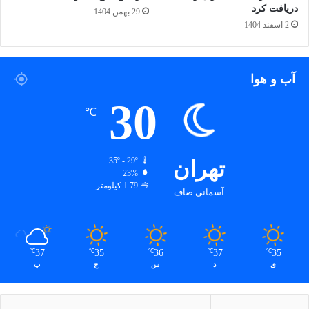
دریافت کرد
29 بهمن 1404
2 اسفند 1404
جشنواره آرتونیست
جشنواره هفتم آرتونیست
دبیر بخش عکس
عکاسی با موبایل
آب و هوا
علیرضا عطاریانی
هنر کودک
30
℃
کپی لینک
تهران
35º - 29º
23%
1.79 کیلومتر
آسمانی صاف
37
35
36
37
35
℃
℃
℃
℃
℃
ی
د
س
چ
پ