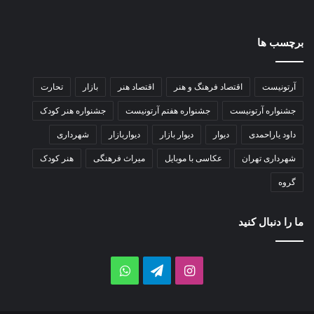
برچسب ها
آرتونیست
اقتصاد فرهنگ و هنر
اقتصاد هنر
بازار
تحارت
جشنواره آرتونیست
جشنواره هفتم آرتونیست
جشنواره هنر کودک
داود یاراحمدی
دیوار
دیوار بازار
دیواربازار
شهرداری
شهرداری تهران
عکاسی با موبایل
میراث فرهنگی
هنر کودک
گروه
ما را دنبال کنید
اینستاگرام
تلگرام
واتس
آپ