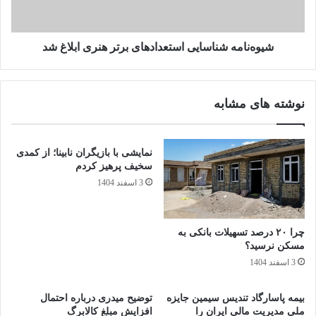
شد
های آینده معرفی و هدایت و در صورت امکان حمایت کنم .
شیوه‌نامه شناسایی استعدادهای برتر هنری ابلاغ شد
از آنجایی که شما در یک جشنواره بین‌المللی داوری می‌کنید، آیا
می‌توانید درباره قدرت هنر کودک به عنوان یک زبان فرامرزی و
جهانی که می‌تواند پیام‌های مشترک انسانی را منتقل کند، صحبت
نوشته های مشابه
کنید؟
انسان ها در همه جهان به لحاظ انسان بودن مشترکات زیادی
دارند و کودکان هم جزوی از این مشترکات هستند اما با توجه به
تفاوت فرهنگی و اجتماعی تفاوت هایی دارند ولی کودکان چون در
نمایشی با بازیگران نابینا؛ از کمدی
دنیای کودکانه خود هستند هنوز درگیر جدی روابط بین انسان ها نشده
سخیف پرهیز کردم
اند به همین جهت کودکان همه جهان تشابهات زیادی در دنیای
3 اسفند 1404
کودکانه خود با هم دارند و این شباهت ها در آثار عکاسی و نقاشی
آنها هم به شدت تاثیرگزار است
چرا ۲۰ درصد تسهیلات بانکی به
مسکن نرسید؟
آیا آثار ارسالی از فرهنگ‌های مختلف، اشتراکات قابل توجهی
3 اسفند 1404
دیده‌اید؟
بله قطعا همینطور است .
بیمه پاسارگاد تندیس سیمین جایزه
توضیح میدری درباره احتمال
ملی مدیریت مالی ایران را
افزایش مبلغ کالابرگ