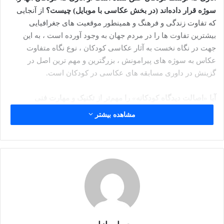
سوژه قرار داده‌اند (در بخش عکاسی با موبایل) چیست؟
از آنجایی
که تفاوت زندگی و فرهنگ و همینطور موقعیت های جغرافیایی
بیشترین تفاوت ها را در مردم جهان به وجود آورده است ، به این
جهت در نگاه نخست به آثار عکاسی کودکان ، نوع نگاه متفاوت
عکاس به سوژه های پیرامونش ، بزرگترین و مهم ترین اصل در
گزینش در داوری مسابقه های عکاسی در کودکان است.
آیا «اصالت دیدگاه کودکانه» را مهم‌تر از تکنیک و مهارت فنی
می‌دانید؟
بله ، بطور قطعی دیدگاه عکس چه در کودکان و چه در
مشاهده بیشتر
بزرگسالان مهمتر از بحث های تکنیکی و ابزاری است.
به نظر شما چگونه می‌توان میان حجم انبوه عکس‌های گرفته شده با
موبایل که امروزه تولید می‌شود، آثار هنری را از عکس‌های صرفاً
معمولی و روزمره تشخیص داد؟
چه المان‌هایی یک عکس موبایلی از
یک کودک را به اثر هنری تبدیل می‌کند؟
همانطور که همه علی
الخصوص عکاسان حرفه ای می دانند ، سوژه مهمترین اصل در
ساختار هر عکس هنری است ، گرچه نور ، فرم ، کادربندی ، رنگ و
کیفیت از اصول اساسی یک عکس موفق است اما مهنترین اصلی که