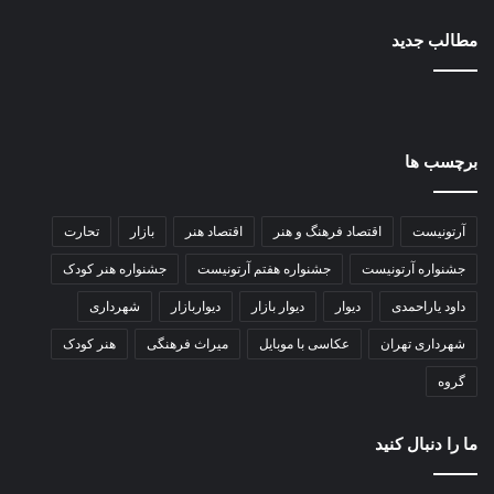
مطالب جدید
برچسب ها
آرتونیست
اقتصاد فرهنگ و هنر
اقتصاد هنر
بازار
تحارت
جشنواره آرتونیست
جشنواره هفتم آرتونیست
جشنواره هنر کودک
داود یاراحمدی
دیوار
دیوار بازار
دیواربازار
شهرداری
شهرداری تهران
عکاسی با موبایل
میراث فرهنگی
هنر کودک
گروه
ما را دنبال کنید