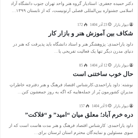
دکتر حمیده جعفری: استادیار گروه هنر واحد تهران جنوب دانشگاه آزاد
اسلامی جشنواره بین‌المللی فصلی آرتونیست، که از تابستان ۱۳۹۹…
دیوار بازار
23 آذر 1404
172
شکاف بین آموزش هنر و بازار کار
داود یاراحمدی: پژوهشگر هنر و استاد دانشگاه باید پذیرفت که هنر در
دنیای مدرن دیگر تنها یک فعالیت تفریحی یا…
دیوار بازار
12 آذر 1404
85
حال خوب ساختنی است
نوشته: داود یاراحمدی،کارشناس اقتصاد فرهنگ و هنر دفترچه خاطراتِ
مدیرانِ کشورمون پُر از جمله‌هاییه که اگه یه روز جمعشون کنن…
دیوار بازار
9 آذر 1404
157
دره خرم آباد؛ معلق میان “امید” و “فلاکت”
داود یاراحمدی: کارشناس اقتصاد فرهنگ و هنر مدت هاست است که از
سوی مسئولین و نمایندگان محترم استان لرستان برای…