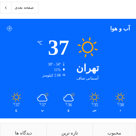
صفحه بعدی
آب و هوا
37
℃
تهران
38º - 34º
11%
2.68 کیلومتر
آسمانی صاف
37
37
36
35
38
℃
℃
℃
℃
℃
د
س
چ
پ
ج
محبوب
تازه ترین
دیدگاه ها