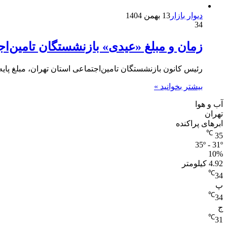
دیوار بازار
13 بهمن 1404
34
زمان و مبلغ «عیدی» بازنشستگان تامین‌اج
رئیس کانون بازنشستگان تامین‌اجتماعی استان تهران، مبلغ پایه عیدی بازنشستگان را ۴ میلیون 
بیشتر بخوانید »
آب و هوا
تهران
ابرهای پراکنده
℃
35
35º - 31º
10%
4.92 کیلومتر
℃
34
پ
℃
34
ج
℃
31