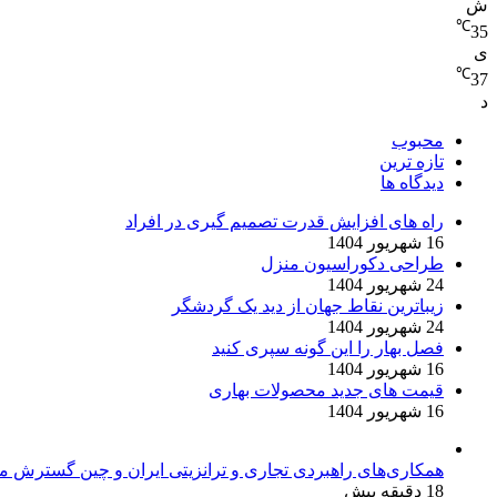
ش
℃
35
ی
℃
37
د
محبوب
تازه ترین
دیدگاه ها
راه های افزایش قدرت تصمیم گیری در افراد
16 شهریور 1404
طراحی دکوراسیون منزل
24 شهریور 1404
زیباترین نقاط جهان از دید یک گردشگر
24 شهریور 1404
فصل بهار را این گونه سپری کنید
16 شهریور 1404
قیمت های جدید محصولات بهاری
16 شهریور 1404
همکاری‌های راهبردی تجاری و ترانزیتی ایران و چین گسترش می‌
18 دقیقه پیش