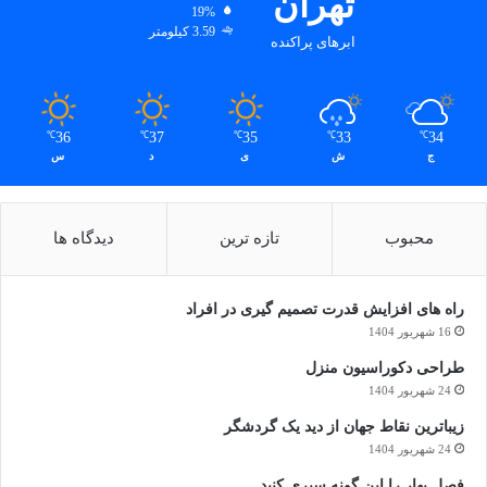
تهران
19%
3.59 کیلومتر
ابرهای پراکنده
36
37
35
33
34
℃
℃
℃
℃
℃
ج
ش
ی
د
س
محبوب
تازه ترین
دیدگاه ها
راه های افزایش قدرت تصمیم گیری در افراد
16 شهریور 1404
طراحی دکوراسیون منزل
24 شهریور 1404
زیباترین نقاط جهان از دید یک گردشگر
24 شهریور 1404
فصل بهار را این گونه سپری کنید