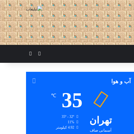
تغییر پوسته
جستجو برای
آب و هوا
35
℃
تهران
35º - 32º
11%
4.92 کیلومتر
آسمانی صاف