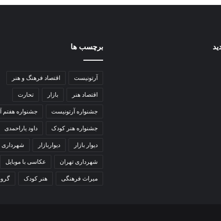
ید
برچسب ها
آرتونیست
اقتصاد فرهنگ و هنر
اقتصاد هنر
بازار
تحارت
جشنواره آرتونیست
جشنواره هفتم آ
جشنواره هنر کودک
داود یاراحمدی
دیوار بازار
دیواربازار
شهرداری
شهرداری تهران
عکاسی با موبایل
میراث فرهنگی
هنر کودک
گروه