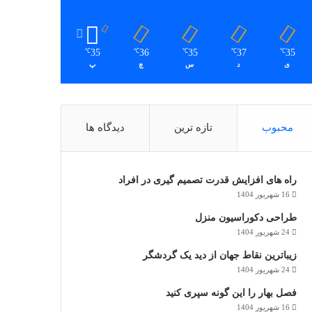
35
36
35
37
35
℃
℃
℃
℃
℃
ی
د
س
چ
پ
محبوب
تازه ترین
دیدگاه ها
راه های افزایش قدرت تصمیم گیری در افراد
16 شهریور 1404
طراحی دکوراسیون منزل
24 شهریور 1404
زیباترین نقاط جهان از دید یک گردشگر
24 شهریور 1404
فصل بهار را این گونه سپری کنید
16 شهریور 1404