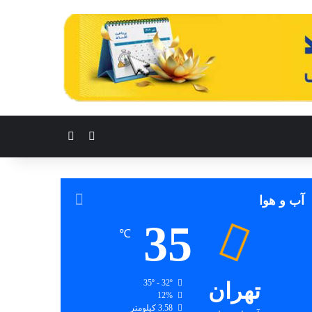
تغییر پوسته
جستجو برای
آب و هوا
35
℃
تهران
35º - 32º
12%
3.58 کیلومتر