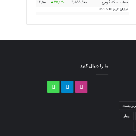
حباب سکه گرمی
۴,۵۹۹,۹۷۰
۲۵,۱۳۰
۱۴:۵۰
نرخ ارز
تاریخ 05/05/18
ما را دنبال کنید
اینستاگرام
تلگرام
واتس
آپ
رتونیست
دیوار