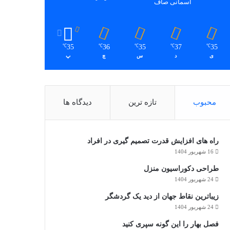
آسمانی صاف
35
36
35
37
35
℃
℃
℃
℃
℃
ی
د
س
چ
پ
محبوب
تازه ترین
دیدگاه ها
راه های افزایش قدرت تصمیم گیری در افراد
16 شهریور 1404
طراحی دکوراسیون منزل
24 شهریور 1404
زیباترین نقاط جهان از دید یک گردشگر
24 شهریور 1404
فصل بهار را این گونه سپری کنید