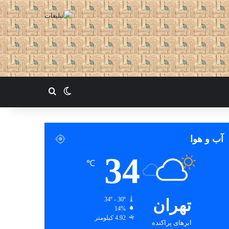
تغییر پوسته
جستجو برای
آب و هوا
34
℃
تهران
34º - 30º
14%
4.92 کیلومتر
ابرهای پراکنده