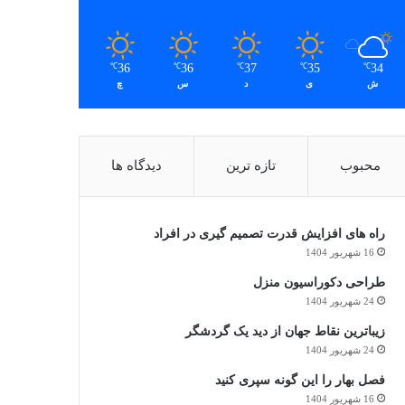
36
36
37
35
34
℃
℃
℃
℃
℃
ش
ی
د
س
چ
محبوب
تازه ترین
دیدگاه ها
راه های افزایش قدرت تصمیم گیری در افراد
16 شهریور 1404
طراحی دکوراسیون منزل
24 شهریور 1404
زیباترین نقاط جهان از دید یک گردشگر
24 شهریور 1404
فصل بهار را این گونه سپری کنید
16 شهریور 1404