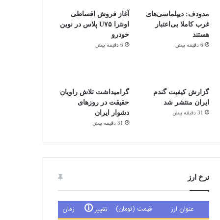
مدودف: دیپلماسی‌های
آغاز فروش اقساطی
غرب کاملا بی‌اعتبار
اونترا U۷۵ پلاس در نوین
هستند
خودرو
6 دقیقه پیش
6 دقیقه پیش
گزارش کیفیت گندم
گرامیداشت تلاش راویان
ایران منتشر شد
حقیقت در روزهای
دشوار ایران
31 دقیقه پیش
31 دقیقه پیش
نرخ ارز
🛈
عنوان ارز
قیمت (تومان)
زمان
تغییر