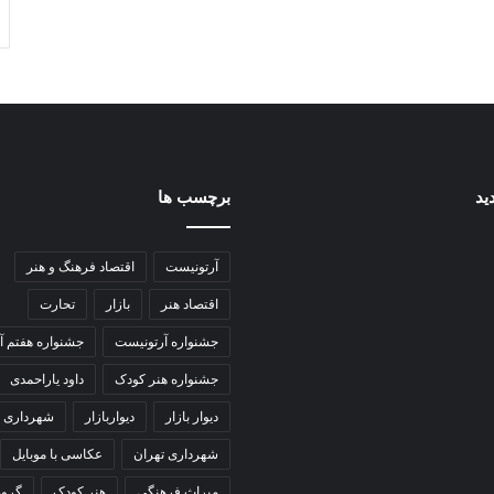
ید
برچسب ها
آرتونیست
اقتصاد فرهنگ و هنر
اقتصاد هنر
بازار
تحارت
جشنواره آرتونیست
جشنواره هفتم آ
جشنواره هنر کودک
داود یاراحمدی
دیوار بازار
دیواربازار
شهرداری
شهرداری تهران
عکاسی با موبایل
میراث فرهنگی
هنر کودک
گروه