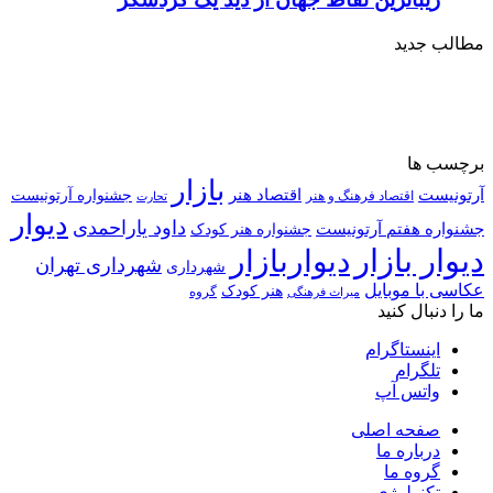
مطالب جدید
برچسب ها
بازار
آرتونیست
اقتصاد هنر
جشنواره آرتونیست
اقتصاد فرهنگ و هنر
تحارت
دیوار
داود یاراحمدی
جشنواره هفتم آرتونیست
جشنواره هنر کودک
دیوار بازار
دیواربازار
شهرداری تهران
شهرداری
عکاسی با موبایل
هنر کودک
گروه
میراث فرهنگی
ما را دنبال کنید
اینستاگرام
تلگرام
واتس آپ
صفحه اصلی
درباره ما
گروه ما
تکنولوژی