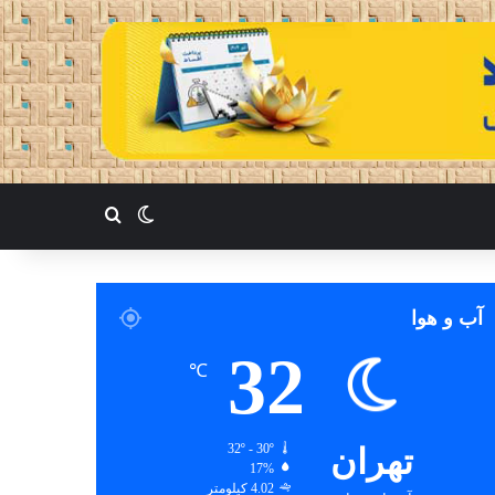
تغییر پوسته
جستجو برای
آب و هوا
32
℃
تهران
32º - 30º
17%
4.02 کیلومتر