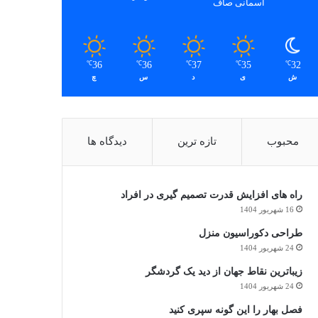
آسمانی صاف
36
36
37
35
32
℃
℃
℃
℃
℃
ش
ی
د
س
چ
محبوب
تازه ترین
دیدگاه ها
راه های افزایش قدرت تصمیم گیری در افراد
16 شهریور 1404
طراحی دکوراسیون منزل
24 شهریور 1404
زیباترین نقاط جهان از دید یک گردشگر
24 شهریور 1404
فصل بهار را این گونه سپری کنید