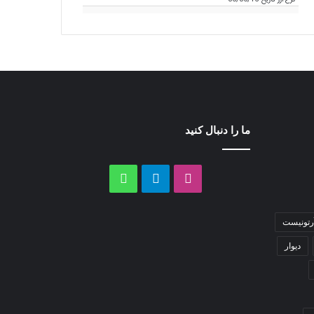
نرخ ارز
تاریخ 05/05/15
ما را دنبال کنید
اینستاگرام
تلگرام
واتس
آپ
رتونیست
دیوار