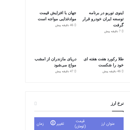
اینوی توربو در برنامه
جهان با افزایش قیمت
توسعه ایران خودرو قرار
موادغذایی مواجه است
گرفت
46 دقیقه پیش
7 دقیقه پیش
طلا رکورد هفت هفته ای
دریای مازندران از امشب
خود را شکست
مواج می‌شود
46 دقیقه پیش
47 دقیقه پیش
نرخ ارز
قیمت
🛈
عنوان ارز
تغییر
زمان
(تومان)