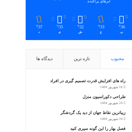
ابرهای پراکنده
37
35
32
33
36
℃
℃
℃
℃
℃
پ
ج
ش
ی
د
محبوب
تازه ترین
دیدگاه ها
راه های افزایش قدرت تصمیم گیری در افراد
16 شهریور 1404
طراحی دکوراسیون منزل
24 شهریور 1404
زیباترین نقاط جهان از دید یک گردشگر
24 شهریور 1404
فصل بهار را این گونه سپری کنید