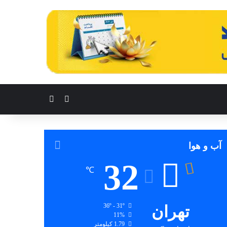
تغییر پوسته
جستجو برای
آب و هوا
32
℃
تهران
36º - 31º
11%
1.79 کیلومتر