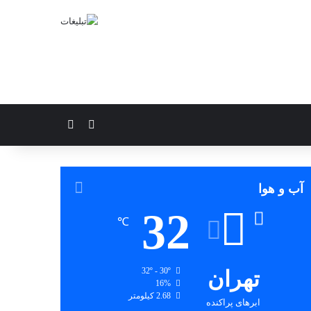
تغییر پوسته
جستجو برای
آب و هوا
32
℃
تهران
32º - 30º
16%
2.68 کیلومتر
ابرهای پراکنده