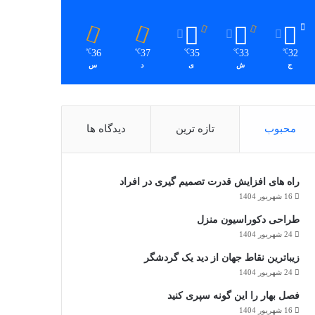
36
37
35
33
32
℃
℃
℃
℃
℃
ج
ش
ی
د
س
محبوب
تازه ترین
دیدگاه ها
راه های افزایش قدرت تصمیم گیری در افراد
16 شهریور 1404
طراحی دکوراسیون منزل
24 شهریور 1404
زیباترین نقاط جهان از دید یک گردشگر
24 شهریور 1404
فصل بهار را این گونه سپری کنید
16 شهریور 1404