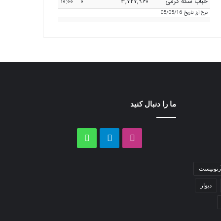
حباب سکه گرمی
۳,۷۲۷,۹۶۰
۰
۱۰:۰۰
نرخ ارز
تاریخ 05/05/16
ما را دنبال کنید
اینستاگرام
تلگرام
واتس
آپ
رتونیست
دیوار