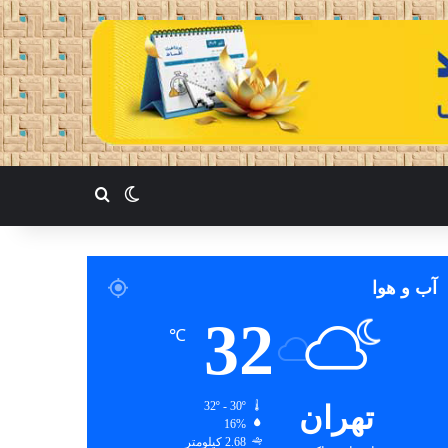
تغییر پوسته
جستجو برای
آب و هوا
32
℃
تهران
32º - 30º
16%
2.68 کیلومتر