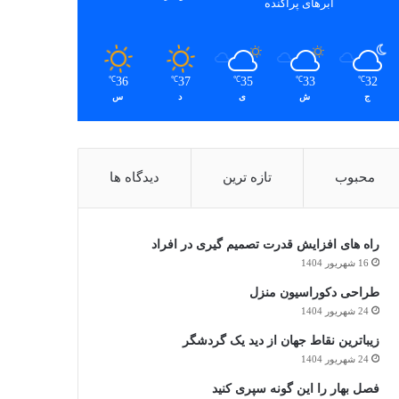
ابرهای پراکنده
36
37
35
33
32
℃
℃
℃
℃
℃
ج
ش
ی
د
س
محبوب
تازه ترین
دیدگاه ها
راه های افزایش قدرت تصمیم گیری در افراد
16 شهریور 1404
طراحی دکوراسیون منزل
24 شهریور 1404
زیباترین نقاط جهان از دید یک گردشگر
24 شهریور 1404
فصل بهار را این گونه سپری کنید