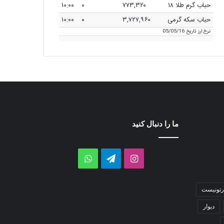
حباب گرم طلا ۱۸
۷۷۳,۳۲۰
۰
۱۰:۰۰
حباب سکه گرمی
۳,۷۲۷,۹۶۰
۰
۱۰:۰۰
نرخ ارز
تاریخ 05/05/16
ما را دنبال کنید
اینستاگرام
تلگرام
واتس
آپ
رتونیست
دیوار