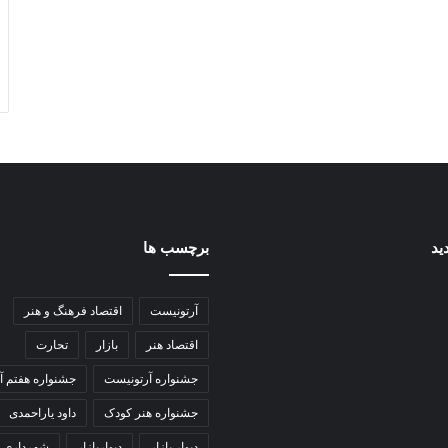
ید
برچسب ها
آرتونیست
اقتصاد فرهنگ و هنر
اقتصاد هنر
بازار
تحارت
جشنواره آرتونیست
جشنواره هفتم آ
جشنواره هنر کودک
داود یاراحمدی
دیوار بازار
دیواربازار
شهرداری