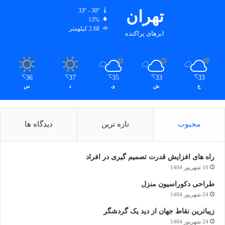
تهران
33º - 30º
13%
2.68 کیلومتر
ابرهای پراکنده
36
37
35
33
33
℃
℃
℃
℃
℃
ج
ش
ی
د
س
محبوب
تازه ترین
دیدگاه ها
راه های افزایش قدرت تصمیم گیری در افراد
16 شهریور 1404
طراحی دکوراسیون منزل
24 شهریور 1404
زیباترین نقاط جهان از دید یک گردشگر
24 شهریور 1404