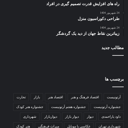
راه های افزایش قدرت تصمیم گیری در افراد
24 شهریور 1404
طراحی دکوراسیون منزل
24 شهریور 1404
زیباترین نقاط جهان از دید یک گردشگر
مطالب جدید
برچسب ها
آرتونیست
اقتصاد فرهنگ و هنر
اقتصاد هنر
بازار
تحارت
جشنواره آرتونیست
جشنواره هفتم آرتونیست
جشنواره هنر کودک
داود یاراحمدی
دیوار
دیوار بازار
دیواربازار
شهرداری
شهرداری تهران
عکاسی با موبایل
میراث فرهنگی
هنر کودک