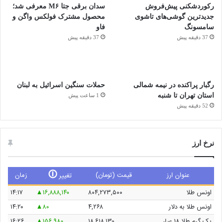
رکوردشکنی پیش‌فروش
سدان برقی جتا M۶ معرفی شد؛
جدیدترین گوشی‌های تاشوی
محصول مشترک فولکس واگن و
سامسونگ
فاو
37 دقیقه پیش
37 دقیقه پیش
رگبار پراکنده در نیمه شمالی
حملات سنگین اسرائیل به لبنان
استان تهران تا شنبه
1 ساعت پیش
52 دقیقه پیش
نرخ ارز
🛈
عنوان ارز
قیمت (تومان)
زمان
تغییر
اونس طلا
۸۰۴,۲۷۳,۵۰۰
۱۶,۸۸۸,۱۴۰
۱۴:۱۷
اونس طلا به دلار
۴,۲۶۸
۸۰
۱۴:۲۰
یک گرم طلا ۱۸ عیار
۱۸,۶۱۸,۱۳۰
۱۵۶,۹۸۰
۱۶:۲۶