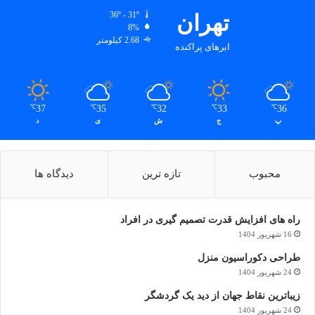
تهران
36º - 31º
8%
2.68 کیلومتر
ابرهای پراکنده
37
35
32
33
36
℃
℃
℃
℃
℃
پ
ج
ش
ی
د
محبوب
تازه ترین
دیدگاه ها
راه های افزایش قدرت تصمیم گیری در افراد
16 شهریور 1404
طراحی دکوراسیون منزل
24 شهریور 1404
زیباترین نقاط جهان از دید یک گردشگر
24 شهریور 1404