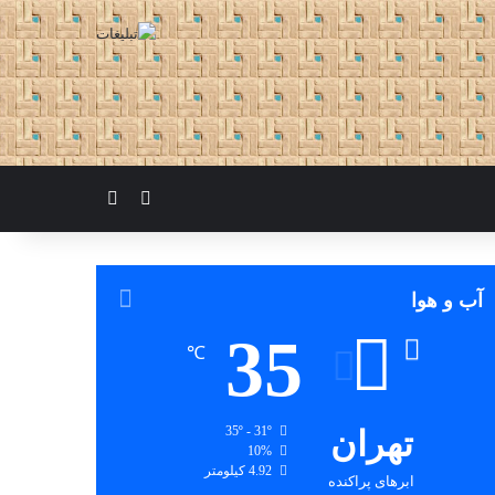
تغییر پوسته
جستجو برای
آب و هوا
35
℃
تهران
35º - 31º
10%
4.92 کیلومتر
ابرهای پراکنده