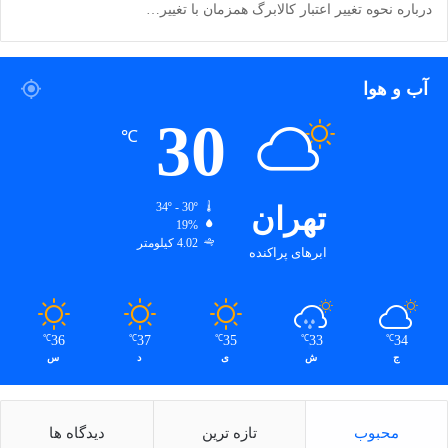
درباره نحوه تغییر اعتبار کالابرگ همزمان با تغییر…
آب و هوا
30
℃
تهران
34º - 30º
19%
4.02 کیلومتر
ابرهای پراکنده
36
37
35
33
34
℃
℃
℃
℃
℃
ج
ش
ی
د
س
محبوب
تازه ترین
دیدگاه ها