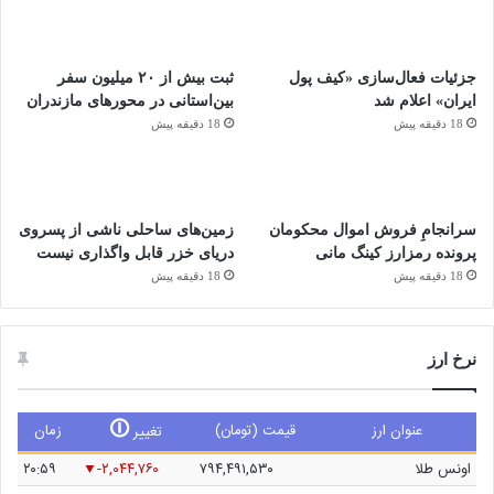
جزئیات فعال‌سازی «کیف پول
ثبت بیش از ۲۰ میلیون سفر
ایران» اعلام شد
بین‌استانی در محور‌های مازندران
18 دقیقه پیش
18 دقیقه پیش
سرانجامِ فروش اموال محکومان
زمین‌های ساحلی ناشی از پسروی
پرونده رمزارز کینگ مانی
دریای خزر قابل واگذاری نیست
18 دقیقه پیش
18 دقیقه پیش
نرخ ارز
🛈
عنوان ارز
قیمت (تومان)
زمان
تغییر
اونس طلا
۷۹۴,۴۹۱,۵۳۰
-۲,۰۴۴,۷۶۰
۲۰:۵۹