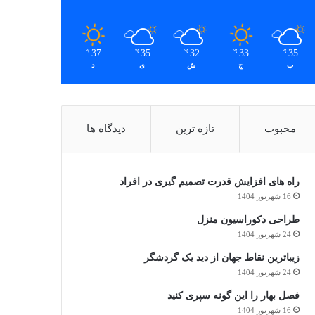
37
35
32
33
35
℃
℃
℃
℃
℃
پ
ج
ش
ی
د
محبوب
تازه ترین
دیدگاه ها
راه های افزایش قدرت تصمیم گیری در افراد
16 شهریور 1404
طراحی دکوراسیون منزل
24 شهریور 1404
زیباترین نقاط جهان از دید یک گردشگر
24 شهریور 1404
فصل بهار را این گونه سپری کنید
16 شهریور 1404