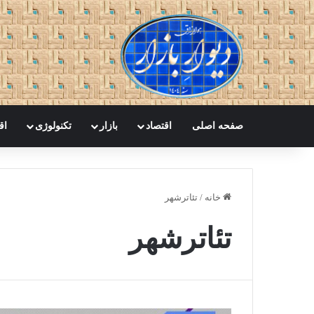
صفحه اصلی
اقتصاد
بازار
تکنولوژی
اق
خانه
/
تئاترشهر
تئاترشهر