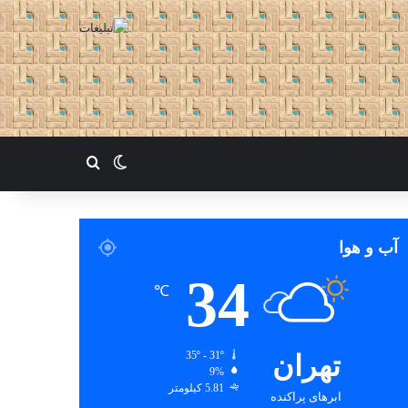
تغییر پوسته
جستجو برای
آب و هوا
34
℃
تهران
35º - 31º
9%
5.81 کیلومتر
ابرهای پراکنده