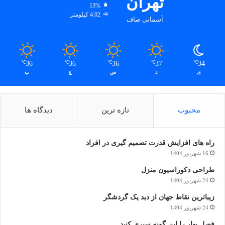
تهران
13%
4.02 کیلومتر
آسمانی صاف
36
36
36
37
34
℃
℃
℃
℃
℃
ی
د
س
چ
پ
محبوب
تازه ترین
دیدگاه ها
راه های افزایش قدرت تصمیم گیری در افراد
16 شهریور 1404
طراحی دکوراسیون منزل
24 شهریور 1404
زیباترین نقاط جهان از دید یک گردشگر
24 شهریور 1404
فصل بهار را این گونه سپری کنید