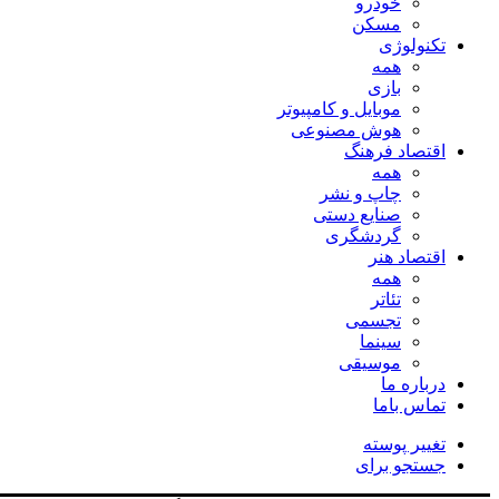
خودرو
مسکن
تکنولوژی
همه
بازی
موبایل و کامپیوتر
هوش مصنوعی
اقتصاد فرهنگ
همه
چاپ و نشر
صنایع دستی
گردشگری
اقتصاد هنر
همه
تئاتر
تجسمی
سینما
موسیقی
درباره ما
تماس باما
تغییر پوسته
جستجو برای