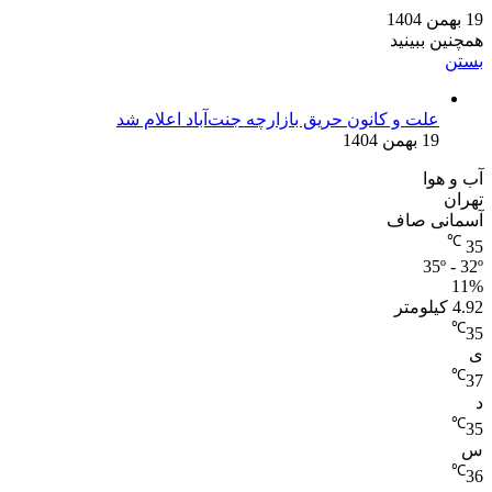
19 بهمن 1404
همچنین ببینید
بستن
علت و کانون حریق بازارچه جنت‌آباد اعلام شد
19 بهمن 1404
آب و هوا
تهران
آسمانی صاف
℃
35
35º - 32º
11%
4.92 کیلومتر
℃
35
ی
℃
37
د
℃
35
س
℃
36