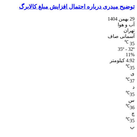
توضیح میدری درباره احتمال افزایش مبلغ کالابرگ
29 بهمن 1404
آب و هوا
تهران
آسمانی صاف
℃
35
35º - 32º
11%
4.92 کیلومتر
℃
35
ی
℃
37
د
℃
35
س
℃
36
چ
℃
35
پ