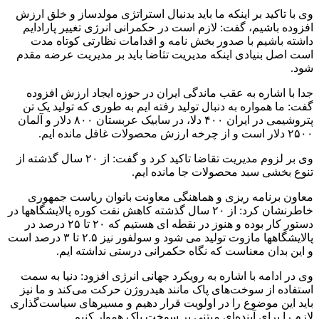
وی با تاکید بر اینکه ما باید بدنبال استراتژی مولدساز و خلق ارزش
افزوده باشیم، گفت: لازم است در حکمرانی انرژی تغییر پارادایم
داشته باشیم با صدور بخش نامه و اقدامات نظارتی کوتاه مدت
است اصل بنیادی اینکه مدیریت تثاضا باید بر مدیریت عرضه مقدم
شود.
جدا با اشاره به عقب ماندگی ایران در حوزه ایجاد ارزش افزوده
گفت: ما همواره به دنبال تولید رفته ایم به طوری که تولید یک تن
پتروشیمی در ایران ۴۰۰ دلا، در سابیک عربستان ۸۰۰ دلار و آلمان
۲۵۰۰ دلار است و از چرخه ارزش محصولات غافل مانده ایم.
وی بر لزوم مدیریت تقاضا تاکید کرد و گفت: از ۲۰ سال گذشته از
تنوع بخشی سبد محصولات جا مانده ایم.
معاون برنامه ریزی و هماهنگی معاونت بانوان ریاست جمهوری
خاطرنشان کرد: از ۲۰ سال گذشته کاهش نفت کوره پالایشگاهها در
دستور کار بوده و هنوز در نقطه ای هستیم که ۲۰ تا ۲۵ درصد در
پالایشگاهها مازوت تولید می شود و سولفور نیز ۲.۵ تا ۳ درصد است
و این بدان معناست که نگاه حکمرانی درستی نداشته ایم.
وی در ادامه با اشاره به رویکرد جهانی انرژی افزود: دنیا به سمت
استفاده از سوخت‌های پاک مانند هیدروژن حرکت می‌کند و ما نیز
باید این موضوع را در اولویت قرار دهیم و مسیرهای سیاست‌گذاری
لازم را برای آینده‌ای مبتنی بر سوخت پاک هموار کنیم.