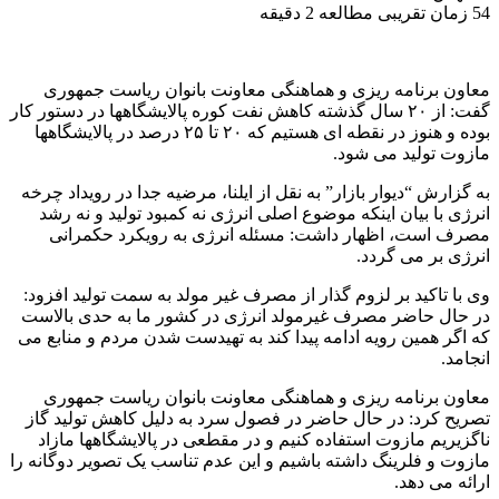
54
زمان تقریبی مطالعه 2 دقیقه
معاون برنامه ریزی و هماهنگی معاونت بانوان ریاست جمهوری
گفت: از ۲۰ سال گذشته کاهش نفت کوره پالایشگاهها در دستور کار
بوده و هنوز در نقطه ای هستیم که ۲۰ تا ۲۵ درصد در پالایشگاهها
مازوت تولید می شود.
به گزارش “دیوار بازار” به نقل از ایلنا، مرضیه جدا در رویداد چرخه
انرژی با بیان اینکه موضوع اصلی انرژی نه کمبود تولید و نه رشد
مصرف است، اظهار داشت: مسئله انرژی به رویکرد حکمرانی
انرژی بر می گردد.
وی با تاکید بر لزوم گذار از مصرف غیر مولد به سمت تولید افزود:
در حال حاضر مصرف غیرمولد انرژی در کشور ما به حدی بالاست
که اگر همین رویه ادامه پیدا کند به تهیدست شدن مردم و منابع می
انجامد.
معاون برنامه ریزی و هماهنگی معاونت بانوان ریاست جمهوری
تصریح کرد: در حال حاضر در فصول سرد به دلیل کاهش تولید گاز
ناگزیریم مازوت استفاده کنیم و در مقطعی در پالایشگاهها مازاد
مازوت و فلرینگ داشته باشیم و این عدم تناسب یک تصویر دوگانه را
ارائه می دهد.