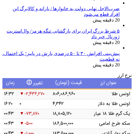
ضرب‌الاجل نهایی دولت به خانوارها / یارانه و کالابرگ این
افراد قطع می‌شود
20 دقیقه پیش
۵ شرط بزرگ ایران برای بازگشایی تنگه هرمز/ وال‌استریت
ژورنال خبر داد
20 دقیقه پیش
پیش‌بینی افزایش ۳۰ تا ۵۰ درصدی بارش در پاییز؛ یک احتمال،
نه قطعیت
20 دقیقه پیش
نرخ ارز
🛈
عنوان ارز
قیمت (تومان)
زمان
تغییر
اونس طلا
۸۰۶,۰۸۶,۹۶۰
-۲,۴۳۶,۲۷۰
۱۶:۳۲
اونس طلا به دلار
۴,۳۴۲
۰
۱۶:۲۰
یک گرم طلا ۱۸ عیار
۱۸,۸۰۵,۱۲۰
-۷۳,۸۷۰
۰۰:۴۳
سکه طرح امامی
۱۸۶,۵۰۰,۰۰۰
-۵۰۰
۰۰:۴۳
سکه بهار آزادی
۱۸۳,۵۰۰,۰۰۰
-۱,۰۰۰
۰۰:۴۳