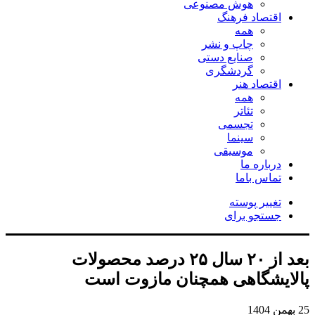
هوش مصنوعی
اقتصاد فرهنگ
همه
چاپ و نشر
صنایع دستی
گردشگری
اقتصاد هنر
همه
تئاتر
تجسمی
سینما
موسیقی
درباره ما
تماس باما
تغییر پوسته
جستجو برای
بعد از ۲۰ سال ۲۵ درصد محصولات
پالایشگاهی همچنان مازوت است
25 بهمن 1404